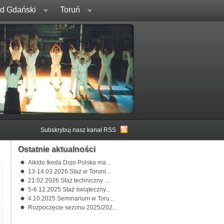
rd Gdański
Toruń
Subskrybuj nasz kanał RSS
Ostatnie aktualności
Aikido Ikeda Dojo Polska ma...
13-14.03.2026 Staż w Toruni...
21.02.2026 Staż techniczny ...
5-6.12.2025 Staż świąteczny...
4.10.2025 Seminarium w Toru...
Rozpoczęcie sezonu 2025/202...