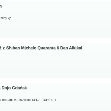
m
aminy kyu
 z Shihan Michele Quaranta 6 Dan Aikikai
A Dojo Gdańsk
ł propagowania Aikido IKEDA i TSHCiU :)