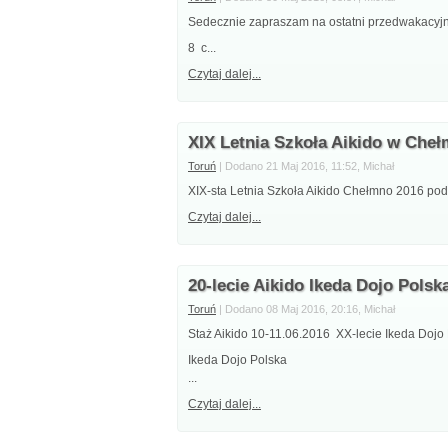
Sedecznie zapraszam na ostatni przedwakacyjny
8 c...
Czytaj dalej...
XIX Letnia Szkoła Aikido w Che
Toruń
| Dodano 21 Maj 2016, 11:52, Michał
XIX-sta Letnia Szkoła Aikido Chełmno 2016 pod
Czytaj dalej...
20-lecie Aikido Ikeda Dojo Polsk
Toruń
| Dodano 08 Maj 2016, 20:16, Michał
Staż Aikido 10-11.06.2016 XX-lecie Ikeda Dojo
Ikeda Dojo Polska
...
Czytaj dalej...