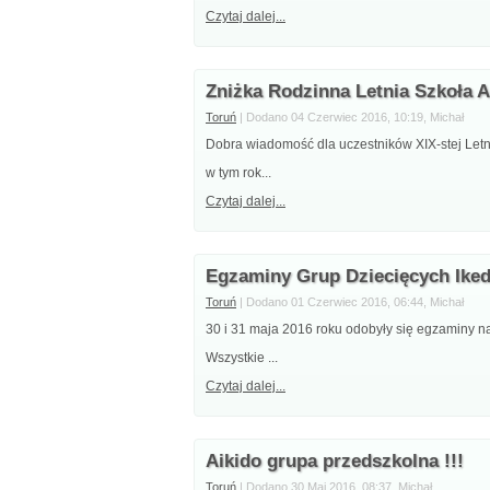
Czytaj dalej...
Zniżka Rodzinna Letnia Szkoła 
Toruń
| Dodano 04 Czerwiec 2016, 10:19, Michał
Dobra wiadomość dla uczestników XIX-stej Letn
w tym rok...
Czytaj dalej...
Egzaminy Grup Dziecięcych Iked
Toruń
| Dodano 01 Czerwiec 2016, 06:44, Michał
30 i 31 maja 2016 roku odobyły się egzaminy na
Wszystkie ...
Czytaj dalej...
Aikido grupa przedszkolna !!!
Toruń
| Dodano 30 Maj 2016, 08:37, Michał