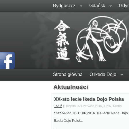
Bydgoszcz
Gdańsk
Gdyn
Strona główna
O Ikeda Dojo
Aktualności
XX-sto lecie Ikeda Dojo Polska
Toruń
| Dodano 06 Czerwiec 2016, 12:37, Michał
Staż Aikido 10-11.06.2016 XX-lecie Ikeda Dojo
Ikeda Dojo Polska
...