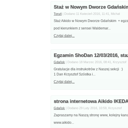
Staż w Nowym Dworze Gdański
Toruń
| Dodano 11 Kwiecień 2016, 11:41, Michał
Staż Aikido w Nowym Dworze Gdańskim + egz
pod kierunkiem z sensei Waldemar...
Czytaj dalej...
Egzamin ShoDan 12/03/2016, staż
Gdańsk
| Dodano 18 Marzec 2016, 08:41, Krzysztof
Gratulacje dla instrukotrów z Naszej sekcji :)
1 Dan Krzysztof Szóstka i...
Czytaj dalej...
strona internetowa Aikido IKED
Gdańsk
| Dodano 29 Luty 2016, 10:59, Krzysztof
Zapraszamy na Naszą stronę www, kolejny kana
www.aikido...