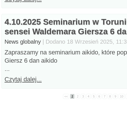
4.10.2025 Seminarium w Torun
sensei Waldemara Giersza 6 d
News globalny
| Dodano 18 Wrzesień 2025, 11:30
Zapraszamy na seminarium aikido, które po
Giersz 6 dan aikido
...
Czytaj dalej...
<<
1
2
3
4
5
6
7
8
9
10