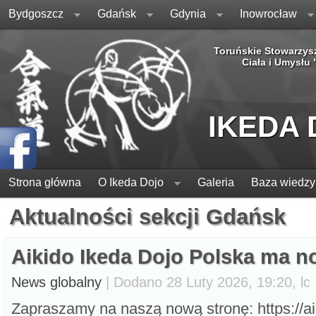
Bydgoszcz
Gdańsk
Gdynia
Inowrocław
Toruńskie Stowarzys
Ciała i Umysłu
IKEDA
Strona główna
O Ikeda Dojo
Galeria
Baza wiedzy
Aktualności sekcji Gdańsk
Aikido Ikeda Dojo Polska ma
News globalny
| Dodano 28 Luty 2026, 19:20, lc
Zapraszamy na naszą nową stronę: https://ai