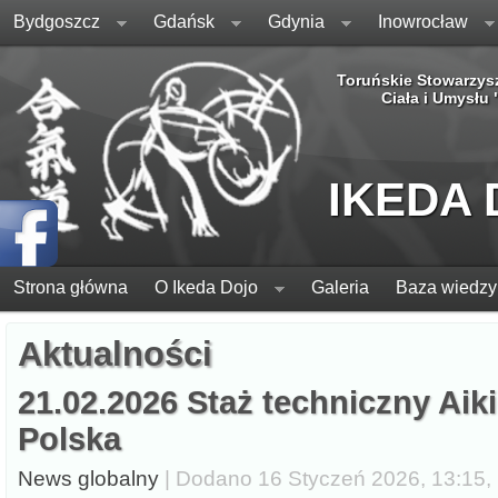
Bydgoszcz
Gdańsk
Gdynia
Inowrocław
Toruńskie Stowarzys
Ciała i Umysłu
IKEDA
Strona główna
O Ikeda Dojo
Galeria
Baza wiedzy
Aktualności
21.02.2026 Staż techniczny Aik
Polska
News globalny
| Dodano 16 Styczeń 2026, 13:15, 