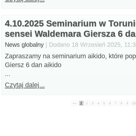
4.10.2025 Seminarium w Torun
sensei Waldemara Giersza 6 d
News globalny
| Dodano 18 Wrzesień 2025, 11:30
Zapraszamy na seminarium aikido, które po
Giersz 6 dan aikido
...
Czytaj dalej...
<<
1
2
3
4
5
6
7
8
9
10