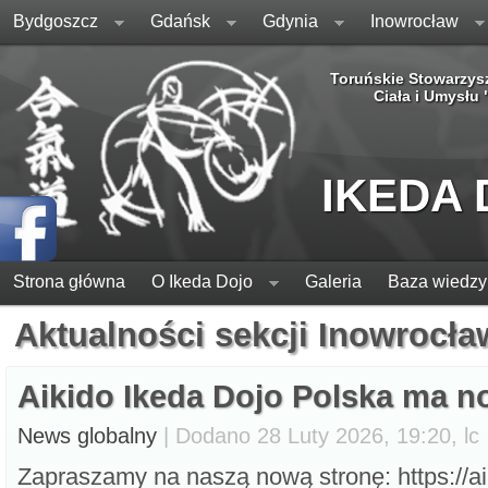
Bydgoszcz
Gdańsk
Gdynia
Inowrocław
Toruńskie Stowarzys
Ciała i Umysłu
IKEDA
Strona główna
O Ikeda Dojo
Galeria
Baza wiedzy
Aktualności sekcji Inowrocła
Aikido Ikeda Dojo Polska ma
News globalny
| Dodano 28 Luty 2026, 19:20, lc
Zapraszamy na naszą nową stronę: https://ai