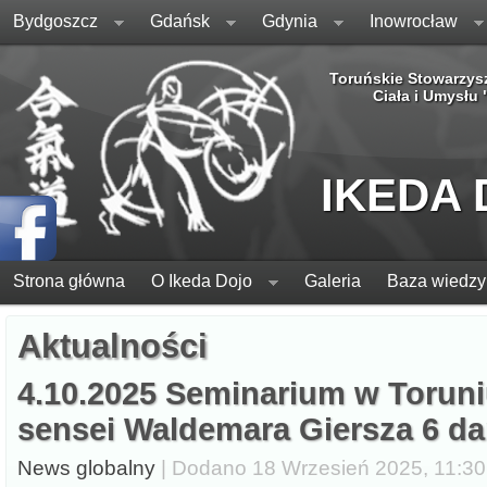
Bydgoszcz
Gdańsk
Gdynia
Inowrocław
Toruńskie Stowarzys
Ciała i Umysłu
IKEDA
Strona główna
O Ikeda Dojo
Galeria
Baza wiedzy
Aktualności
4.10.2025 Seminarium w Torun
sensei Waldemara Giersza 6 d
News globalny
| Dodano 18 Wrzesień 2025, 11:30,