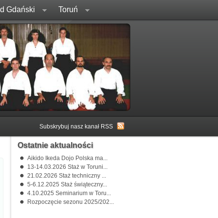
rd Gdański
Toruń
Subskrybuj nasz kanał RSS
Ostatnie aktualności
Aikido Ikeda Dojo Polska ma...
13-14.03.2026 Staż w Toruni...
21.02.2026 Staż techniczny ...
5-6.12.2025 Staż świąteczny...
4.10.2025 Seminarium w Toru...
Rozpoczęcie sezonu 2025/202...