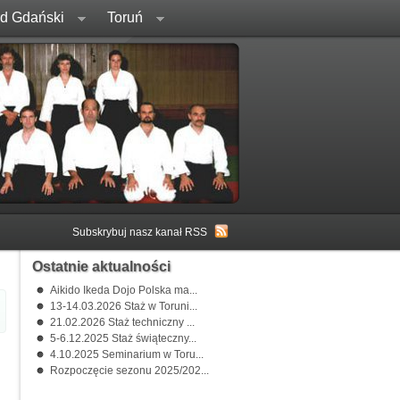
rd Gdański
Toruń
Subskrybuj nasz kanał RSS
Ostatnie aktualności
Aikido Ikeda Dojo Polska ma...
13-14.03.2026 Staż w Toruni...
21.02.2026 Staż techniczny ...
5-6.12.2025 Staż świąteczny...
4.10.2025 Seminarium w Toru...
Rozpoczęcie sezonu 2025/202...