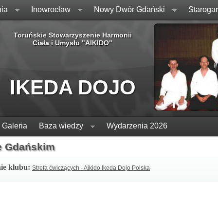
ia
Inowrocław
Nowy Dwór Gdański
Staroga
Toruńskie Stowarzyszenie Harmonii
Ciała i Umysłu "AIKIDO"
IKEDA DOJO
Galeria
Baza wiedzy
Wydarzenia 2026
e Gdańskim
ie klubu:
Strefa ćwiczących - Aikido Ikeda Dojo Polska