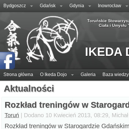
Bydgoszcz
Gdańsk
Gdynia
Inowrocław
Toruńskie Stowarzys
Ciała i Umysłu
IKEDA
Strona główna
O Ikeda Dojo
Galeria
Baza wiedzy
Aktualności
Rozkład treningów w Starogard
Toruń
| Dodano 10 Kwiecień 2013, 08:29, Michał
Rozkład treningów w Starogardzie Gdańskim