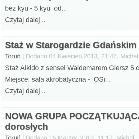
bez kyu - 5 kyu od...
Czytaj dalej...
Staż w Starogardzie Gdańskim
Toruń
| Dodano 04 Kwiecień 2013, 21:47, Michał
Staż Aikido z sensei Waldemarem Giersz 5 d
Miejsce: sala akrobatyczna - OSi...
Czytaj dalej...
NOWA GRUPA POCZĄTKUJĄCA d
dorosłych
Toruń
| Dodano 16 Marzec 2013, 11:17, Michał