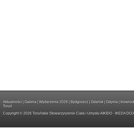
Aktualności
|
Galeria
|
Wydarzenia 2026
|
Bydgoszcz
|
Gdańsk
|
Gdynia
|
Inowroc
Toruń
Copyright © 2026 Toruńskie Stowarzyszenie Ciała i Umysłu AIKIDO - IKEDA DO