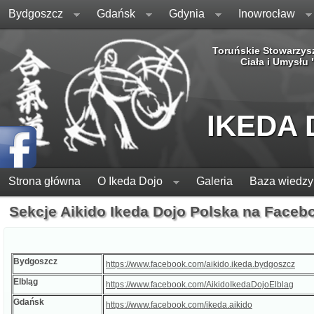
Bydgoszcz
Gdańsk
Gdynia
Inowrocław
Toruńskie Stowarzys
Ciała i Umysłu
IKEDA
Strona główna
O Ikeda Dojo
Galeria
Baza wiedzy
Sekcje Aikido Ikeda Dojo Polska na Faceb
Bydgoszcz
https://www.facebook.com/aikido.ikeda.bydgoszcz
Elbląg
https://www.facebook.com/AikidoIkedaDojoElblag
Gdańsk
https://www.facebook.com/ikeda.aikido