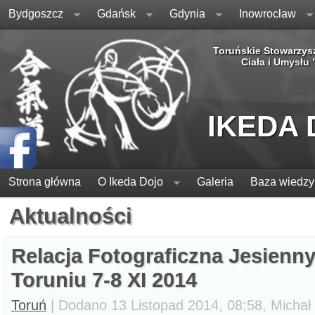
Bydgoszcz
Gdańsk
Gdynia
Inowrocław
Toruńskie Stowarzys
Ciała i Umysłu
IKEDA
Strona główna
O Ikeda Dojo
Galeria
Baza wiedzy
Aktualności
Relacja Fotograficzna Jesienny
Toruniu 7-8 XI 2014
Toruń
| Dodano 13 Listopad 2014, 08:58, Michał