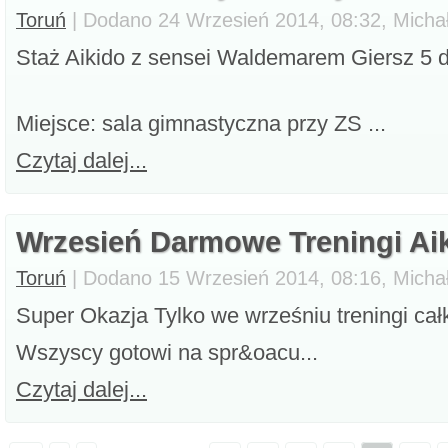
Toruń
| Dodano 24 Wrzesień 2014, 08:32, Micha
Staż Aikido z sensei Waldemarem Giersz 5 d
Miejsce: sala gimnastyczna przy ZS ...
Czytaj dalej...
Wrzesień Darmowe Treningi Ai
Toruń
| Dodano 15 Wrzesień 2014, 08:16, Micha
Super Okazja Tylko we wrześniu treningi całk
Wszyscy gotowi na spr&oacu...
Czytaj dalej...