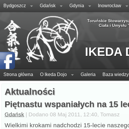
Bydgoszcz
Gdańsk
Gdynia
Inowrocław
Toruńskie Stowarzys
Ciała i Umysłu
IKEDA
Strona główna
O Ikeda Dojo
Galeria
Baza wiedzy
Aktualności
Piętnastu wspaniałych na 15 lec
Gdańsk
| Dodano 08 Maj 2011, 12:40, Tomasz
Wielkimi krokami nadchodzi 15-lecie naszeg