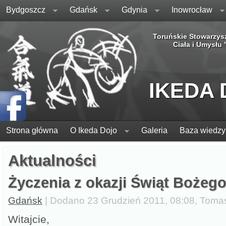
Bydgoszcz
Gdańsk
Gdynia
Inowrocław
Toruńskie Stowarzys
Ciała i Umysłu
IKEDA
Strona główna
O Ikeda Dojo
Galeria
Baza wiedzy
Aktualności
Życzenia z okazji Świąt Bożeg
Gdańsk
| Dodano 23 Grudzień 2011, 08:08, Toma
Witajcie,