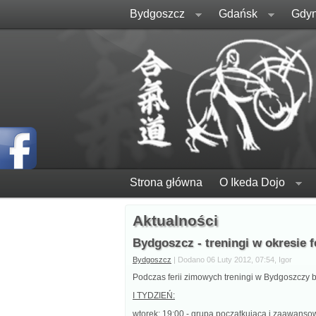
Bydgoszcz
Gdańsk
Gdyn
Strona główna
O Ikeda Dojo
Aktualności
Bydgoszcz - treningi w okresie 
Bydgoszcz
| Dodano 06 Luty 2012, 07:54, Igor
Podczas ferii zimowych treningi w Bydgoszczy 
I TYDZIEŃ:
wtorek: 19:00 - grupa początkująca i zaawans