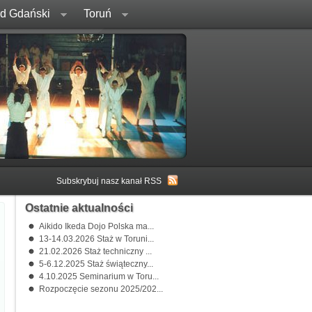
rd Gdański
Toruń
Subskrybuj nasz kanał RSS
Ostatnie aktualności
Aikido Ikeda Dojo Polska ma...
13-14.03.2026 Staż w Toruni...
21.02.2026 Staż techniczny ...
5-6.12.2025 Staż świąteczny...
4.10.2025 Seminarium w Toru...
Rozpoczęcie sezonu 2025/202...