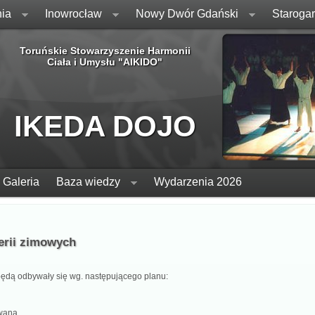
ia
Inowrocław
Nowy Dwór Gdański
Staroga
Toruńskie Stowarzyszenie Harmonii
Ciała i Umysłu "AIKIDO"
IKEDA DOJO
Galeria
Baza wiedzy
Wydarzenia 2026
ferii zimowych
będą odbywały się wg. następującego planu:
owana