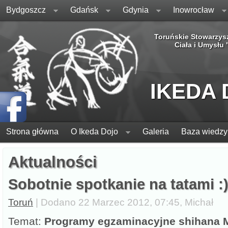
Bydgoszcz
Gdańsk
Gdynia
Inowrocław
Toruńskie Stowarzys
Ciała i Umysłu
IKEDA
Strona główna
O Ikeda Dojo
Galeria
Baza wiedzy
Aktualności
Sobotnie spotkanie na tatami :
Toruń
| Dodano 22 Marzec 2012, 07:45, Michał
Temat:
Programy egzaminacyjne shihana M