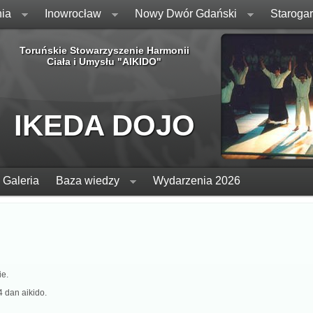
ia
Inowrocław
Nowy Dwór Gdański
Staroga
Toruńskie Stowarzyszenie Harmonii
Ciała i Umysłu "AIKIDO"
IKEDA DOJO
Galeria
Baza wiedzy
Wydarzenia 2026
e.
 dan aikido.