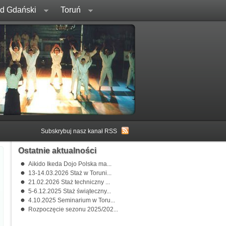
rd Gdański
Toruń
Subskrybuj nasz kanał RSS
Ostatnie aktualności
Aikido Ikeda Dojo Polska ma...
13-14.03.2026 Staż w Toruni...
21.02.2026 Staż techniczny ...
5-6.12.2025 Staż świąteczny...
4.10.2025 Seminarium w Toru...
Rozpoczęcie sezonu 2025/202...