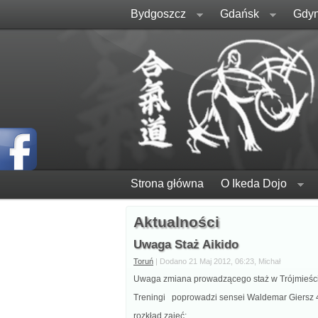
Bydgoszcz
Gdańsk
Gdyn
Strona główna
O Ikeda Dojo
Aktualności
Uwaga Staż Aikido
Toruń
| Dodano 21 Maj 2012, 06:23, Michał
Uwaga zmiana prowadzącego staż w Trójmieści
Treningi poprowadzi sensei Waldemar Giersz 4
rozkład zajęć: