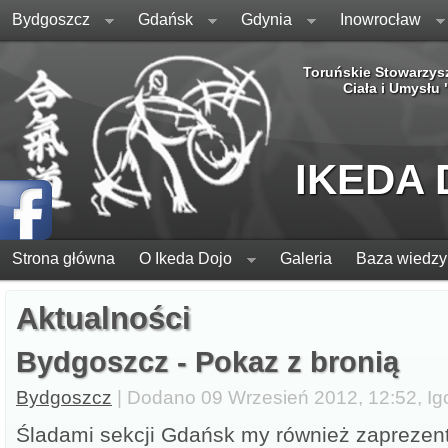
Bydgoszcz
Gdańsk
Gdynia
Inowrocław
Toruńskie Stowarzys
Ciała i Umysłu
IKEDA
Strona główna
O Ikeda Dojo
Galeria
Baza wiedzy
Aktualności
Bydgoszcz - Pokaz z bronią
Bydgoszcz
| Dodano 09 Wrzesień 2012, 12:52, Ig
Śladami sekcji Gdańsk my również zaprezen