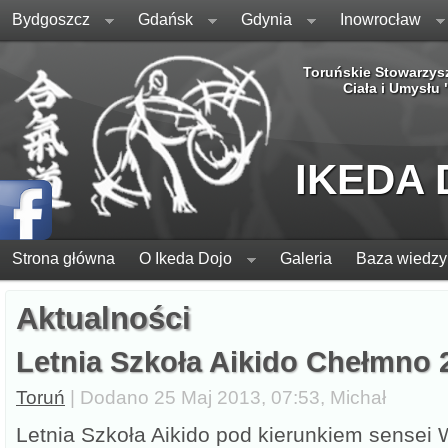
Bydgoszcz
Gdańsk
Gdynia
Inowrocław
Toruńskie Stowarzys
Ciała i Umysłu
IKEDA
Strona główna
O Ikeda Dojo
Galeria
Baza wiedzy
Aktualności
Letnia Szkoła Aikido Chełmno 
Toruń
| Dodano 25 Maj 2013, 07:53, Michał
Letnia Szkoła Aikido pod kierunkiem sensei