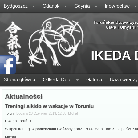
Bydgoszcz
Gdańsk
Gdynia
Inowrocław
Toruńskie Stowarzys
Ciała i Umysłu
IKEDA
Strona główna
O Ikeda Dojo
Galeria
Baza wiedzy
Aktualności
Treningi aikido w wakacje w Toruniu
Toruń
| Dodano 28 Czerwiec 2013, 12:08, Michał
Uwaga Toruń !!!
W lipcu treningi w
poniedziałki
i w
środy
godz. 19:00. Sala judo X LO pl. św. Ka
Michał