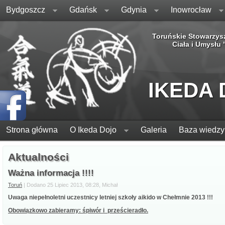
Bydgoszcz
Gdańsk
Gdynia
Inowrocław
Toruńskie Stowarzys
Ciała i Umysłu
IKEDA
Strona główna
O Ikeda Dojo
Galeria
Baza wiedzy
Aktualności
Ważna informacja !!!!
Toruń
| Dodano 25 Lipiec 2013, 08:28, Michał
Uwaga niepełnoletni uczestnicy letniej szkoły aikido w Chełmnie 2013 !!!
Obowiązkowo zabieramy: śpiwór i prześcieradło.