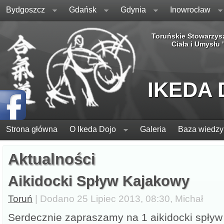
Bydgoszcz
Gdańsk
Gdynia
Inowrocław
Toruńskie Stowarzys
Ciała i Umysłu
IKEDA
Strona główna
O Ikeda Dojo
Galeria
Baza wiedzy
Aktualności
Aikidocki Spływ Kajakowy
Toruń
| Dodano 25 Lipiec 2013, 08:30, Michał
Serdecznie zapraszamy na 1 aikidocki spływ