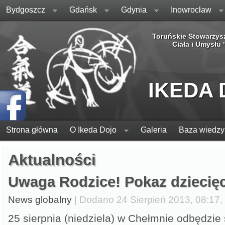
Bydgoszcz
Gdańsk
Gdynia
Inowrocław
Toruńskie Stowarzys
Ciała i Umysłu
IKEDA
Strona główna
O Ikeda Dojo
Galeria
Baza wiedzy
Aktualności
Uwaga Rodzice! Pokaz dziecię
News globalny
| Dodano 24 Sierpień 2013, 08:17, 
25 sierpnia (niedziela) w Chełmnie odbędzie 