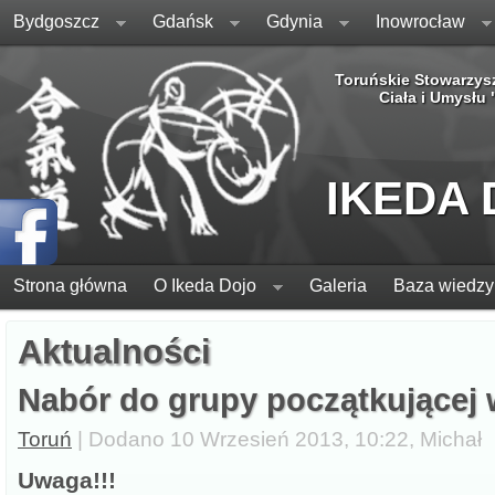
Bydgoszcz
Gdańsk
Gdynia
Inowrocław
Toruńskie Stowarzys
Ciała i Umysłu
IKEDA
Strona główna
O Ikeda Dojo
Galeria
Baza wiedzy
Aktualności
Nabór do grupy początkującej 
Toruń
| Dodano 10 Wrzesień 2013, 10:22, Michał
Uwaga!!!