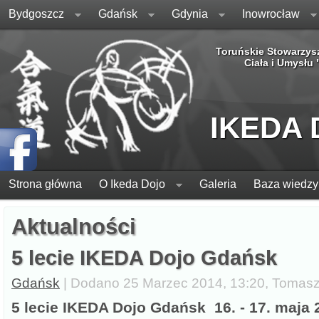
Bydgoszcz
Gdańsk
Gdynia
Inowrocław
Toruńskie Stowarzys
Ciała i Umysłu
IKEDA
Strona główna
O Ikeda Dojo
Galeria
Baza wiedzy
Aktualności
5 lecie IKEDA Dojo Gdańsk
Gdańsk
| Dodano 25 Marzec 2014, 13:20, Tomas
5 lecie IKEDA Dojo Gdańsk 16. - 17. maja