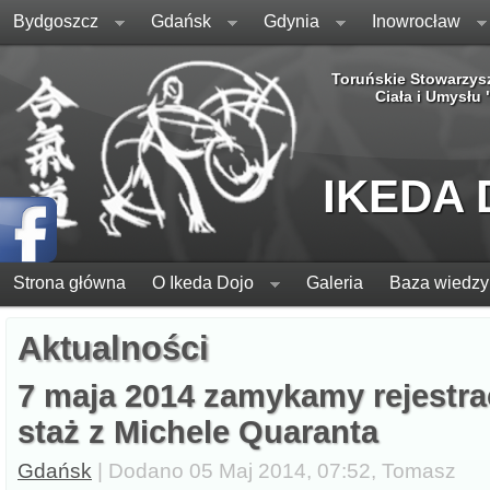
Bydgoszcz
Gdańsk
Gdynia
Inowrocław
Toruńskie Stowarzys
Ciała i Umysłu
IKEDA
Strona główna
O Ikeda Dojo
Galeria
Baza wiedzy
Aktualności
7 maja 2014 zamykamy rejestra
staż z Michele Quaranta
Gdańsk
| Dodano 05 Maj 2014, 07:52, Tomasz