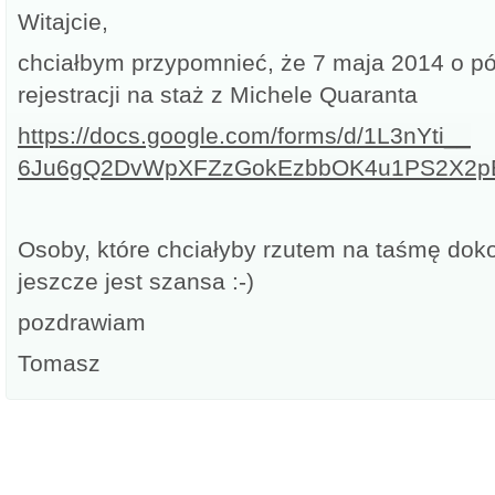
Witajcie,
chciałbym przypomnieć, że 7 maja 2014 o 
rejestracji na staż z Michele Quaranta
https://docs.google.com/forms/
d/1L3nYti__
6Ju6gQ2DvWpXFZzGokEzbbOK4u1PS2
X2p
Osoby, które chciałyby rzutem na taśmę dokon
jeszcze jest szansa :-)
pozdrawiam
Tomasz