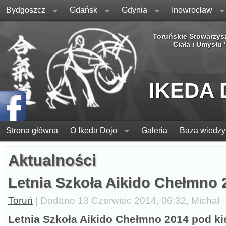
Bydgoszcz
Gdańsk
Gdynia
Inowrocław
Toruńskie Stowarzys
Ciała i Umysłu
IKEDA
Strona główna
O Ikeda Dojo
Galeria
Baza wiedzy
Aktualności
Letnia Szkoła Aikido Chełmno 
Toruń
| Dodano 13 Czerwiec 2014, 06:32, Michał
Letnia Szkoła Aikido Chełmno 2014 pod k