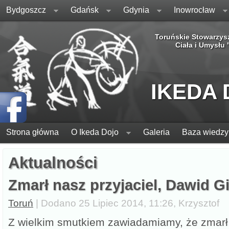
Bydgoszcz
Gdańsk
Gdynia
Inowrocław
Toruńskie Stowarzys
Ciała i Umysłu
IKEDA
Strona główna
O Ikeda Dojo
Galeria
Baza wiedzy
Aktualności
Zmarł nasz przyjaciel, Dawid G
Toruń
| Dodano 25 Lipiec 2014, 11:26, Krzysztof
Z wielkim smutkiem zawiadamiamy, że zmarł n