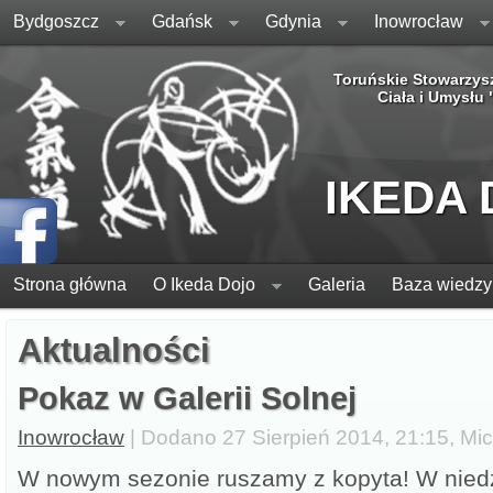
Bydgoszcz
Gdańsk
Gdynia
Inowrocław
Toruńskie Stowarzys
Ciała i Umysłu
IKEDA
Strona główna
O Ikeda Dojo
Galeria
Baza wiedzy
Aktualności
Pokaz w Galerii Solnej
Inowrocław
| Dodano 27 Sierpień 2014, 21:15, Mic
W nowym sezonie ruszamy z kopyta! W niedz