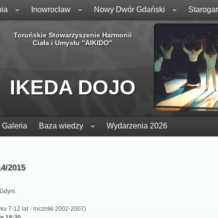
ia
Inowrocław
Nowy Dwór Gdański
Staroga
Toruńskie Stowarzyszenie Harmonii
Ciała i Umysłu "AIKIDO"
IKEDA DOJO
Galeria
Baza wiedzy
Wydarzenia 2026
14/2015
Gdyni.
ku 7-12 lat - roczniki 2002-2007)
ie 18:30
.