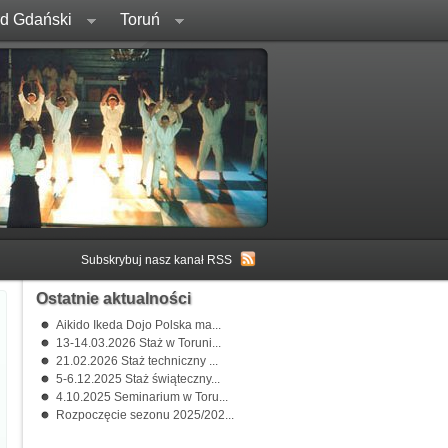
rd Gdański
Toruń
Subskrybuj nasz kanał RSS
Ostatnie aktualności
Aikido Ikeda Dojo Polska ma...
13-14.03.2026 Staż w Toruni...
21.02.2026 Staż techniczny ...
5-6.12.2025 Staż świąteczny...
4.10.2025 Seminarium w Toru...
Rozpoczęcie sezonu 2025/202...