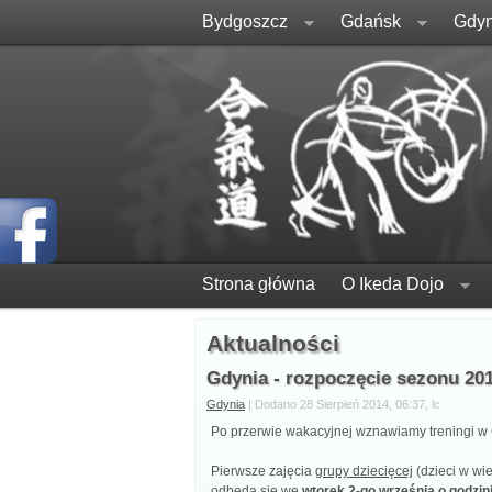
Bydgoszcz
Gdańsk
Gdyn
Strona główna
O Ikeda Dojo
Aktualności
Gdynia - rozpoczęcie sezonu 20
Gdynia
| Dodano 28 Sierpień 2014, 06:37, lc
Po przerwie wakacyjnej wznawiamy treningi w 
Pierwsze zajęcia
grupy dziecięcej
(dzieci w wie
odbędą się we
wtorek 2-go września o godzin