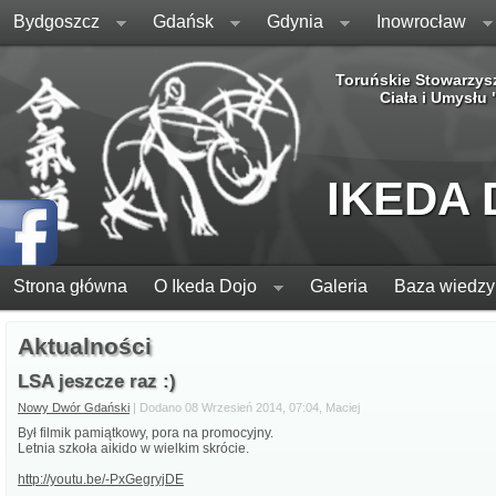
Bydgoszcz
Gdańsk
Gdynia
Inowrocław
Toruńskie Stowarzys
Ciała i Umysłu
IKEDA
Strona główna
O Ikeda Dojo
Galeria
Baza wiedzy
Aktualności
LSA jeszcze raz :)
Nowy Dwór Gdański
| Dodano 08 Wrzesień 2014, 07:04, Maciej
Był filmik pamiątkowy, pora na promocyjny.
Letnia szkoła aikido w wielkim skrócie.
http://youtu.be/-PxGegryjDE