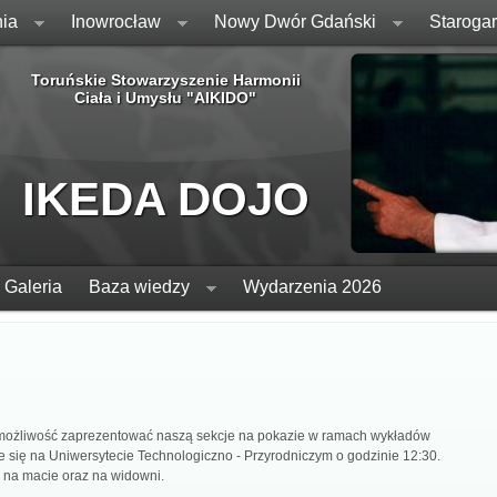
ia
Inowrocław
Nowy Dwór Gdański
Staroga
Toruńskie Stowarzyszenie Harmonii
Ciała i Umysłu "AIKIDO"
IKEDA DOJO
Galeria
Baza wiedzy
Wydarzenia 2026
 możliwość zaprezentować naszą sekcje na pokazie w ramach wykładów
 się na Uniwersytecie Technologiczno - Przyrodniczym o godzinie 12:30.
 na macie oraz na widowni.