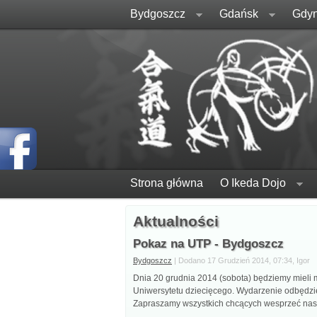
Bydgoszcz
Gdańsk
Gdyn
Strona główna
O Ikeda Dojo
Aktualności
Pokaz na UTP - Bydgoszcz
Bydgoszcz
| Dodano 17 Grudzień 2014, 07:34, Igor
Dnia 20 grudnia 2014 (sobota) będziemy mieli
Uniwersytetu dziecięcego. Wydarzenie odbędzie
Zapraszamy wszystkich chcących wesprzeć nas