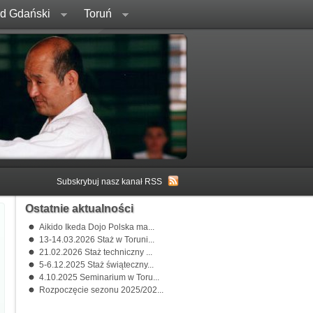
rd Gdański
Toruń
Subskrybuj nasz kanał RSS
Ostatnie aktualności
Aikido Ikeda Dojo Polska ma...
13-14.03.2026 Staż w Toruni...
21.02.2026 Staż techniczny ...
5-6.12.2025 Staż świąteczny...
4.10.2025 Seminarium w Toru...
Rozpoczęcie sezonu 2025/202...