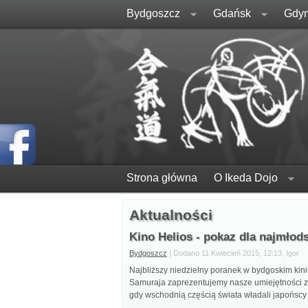
Bydgoszcz
Gdańsk
Gdyn
Strona główna
O Ikeda Dojo
Aktualności
Kino Helios - pokaz dla najmłod
Bydgoszcz
| Dodano 11 Kwiecień 2015, 12:13, Igor
Najbliższy niedzielny poranek w bydgoskim kini
Samuraja zaprezentujemy nasze umiejętności z
gdy wschodnią częścią świata władali japońscy