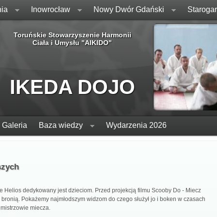
ia
Inowrocław
Nowy Dwór Gdański
Staroga
Toruńskie Stowarzyszenie Harmonii
Ciała i Umysłu "AIKIDO"
IKEDA DOJO
Galeria
Baza wiedzy
Wydarzenia 2026
szych
e Helios dedykowany jest dzieciom. Przed projekcją filmu Scooby Do - Miecz
 bronią. Pokażemy najmłodszym widzom do czego służył jo i boken w czasach
 mistrzowie miecza.