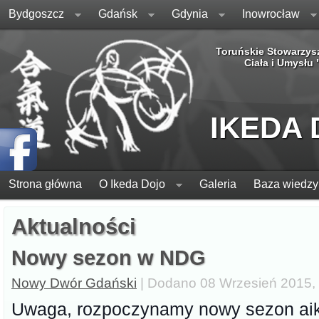
Bydgoszcz
Gdańsk
Gdynia
Inowrocław
Toruńskie Stowarzys
Ciała i Umysłu
IKEDA
Strona główna
O Ikeda Dojo
Galeria
Baza wiedzy
Aktualności
Nowy sezon w NDG
Nowy Dwór Gdański
| Dodano 08 Wrzesień 2015, 
Uwaga, rozpoczynamy nowy sezon aik