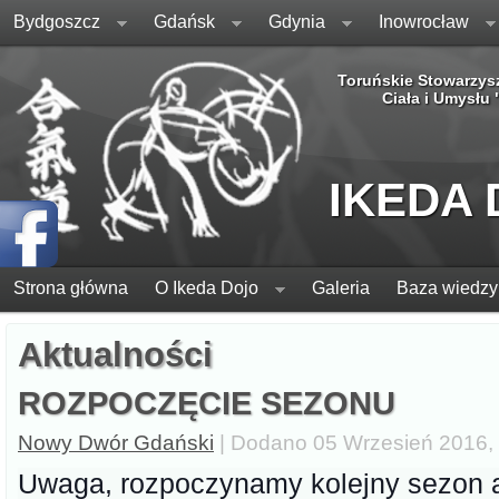
Bydgoszcz
Gdańsk
Gdynia
Inowrocław
Toruńskie Stowarzys
Ciała i Umysłu
IKEDA
Strona główna
O Ikeda Dojo
Galeria
Baza wiedzy
Aktualności
ROZPOCZĘCIE SEZONU
Nowy Dwór Gdański
| Dodano 05 Wrzesień 2016, 
Uwaga, rozpoczynamy kolejny sezon a