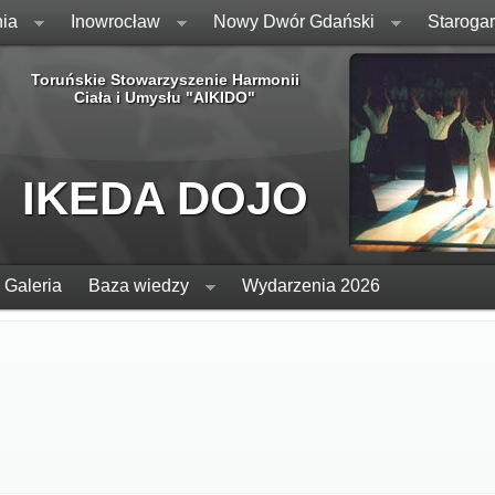
ia
Inowrocław
Nowy Dwór Gdański
Staroga
Toruńskie Stowarzyszenie Harmonii
Ciała i Umysłu "AIKIDO"
IKEDA DOJO
Galeria
Baza wiedzy
Wydarzenia 2026