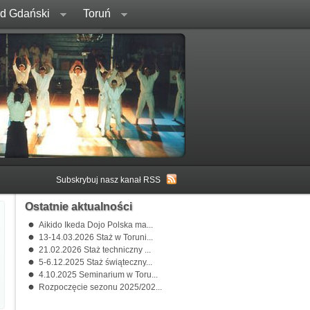
rd Gdański
Toruń
Subskrybuj nasz kanał RSS
Ostatnie aktualności
Aikido Ikeda Dojo Polska ma...
13-14.03.2026 Staż w Toruni...
21.02.2026 Staż techniczny ...
5-6.12.2025 Staż świąteczny...
4.10.2025 Seminarium w Toru...
Rozpoczęcie sezonu 2025/202...