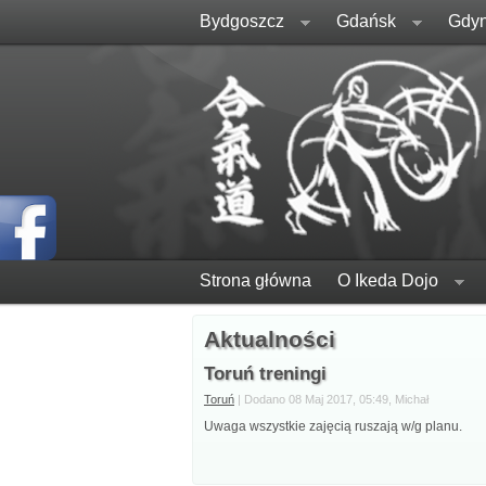
Bydgoszcz
Gdańsk
Gdyn
Strona główna
O Ikeda Dojo
Aktualności
Toruń treningi
Toruń
| Dodano 08 Maj 2017, 05:49, Michał
Uwaga wszystkie zajęcią ruszają w/g planu.