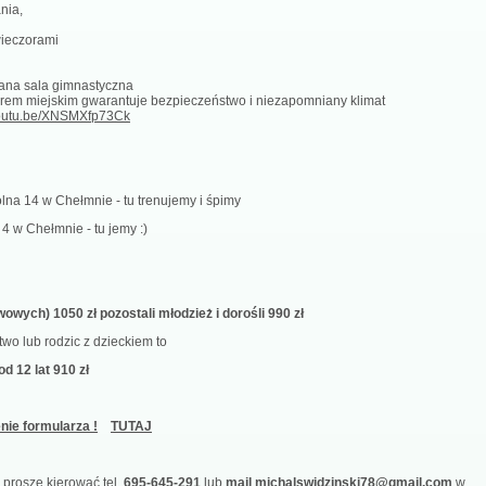
nia,
wieczorami
ana sala gimnastyczna
rem miejskim gwarantuje bezpieczeństwo i niezapomniany klimat
/youtu.be/XNSMXfp73Ck
olna 14 w Chełmnie - tu trenujemy i śpimy
 4 w Chełmnie - tu jemy :)
wowych) 1050 zł pozostali młodzież i dorośli 990 zł
wo lub rodzic z dzieckiem to
od 12 lat 910 zł
nie formularza !
TUTAJ
o proszę kierować tel.
695-645-291
lub
mail michalswidzinski78@gmail.com
w