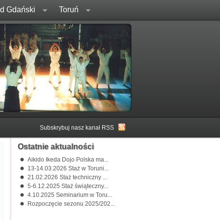
rd Gdański
Toruń
Subskrybuj nasz kanał RSS
Ostatnie aktualności
Aikido Ikeda Dojo Polska ma...
13-14.03.2026 Staż w Toruni...
21.02.2026 Staż techniczny ...
5-6.12.2025 Staż świąteczny...
4.10.2025 Seminarium w Toru...
Rozpoczęcie sezonu 2025/202...