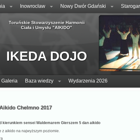
ia
Inowrocław
Nowy Dwór Gdański
Staroga
Toruńskie Stowarzyszenie Harmonii
Ciała i Umysłu "AIKIDO"
IKEDA DOJO
Galeria
Baza wiedzy
Wydarzenia 2026
 Aikido Chelmno 2017
od kierunkiem sensei Waldemarem Gierszem 5 dan aikido
 z aikido na najwyższym poziomie.
ra