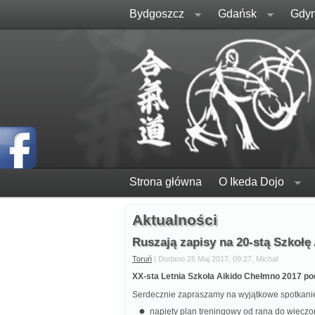
Bydgoszcz
Gdańsk
Gdyn
Strona główna
O Ikeda Dojo
Aktualności
Ruszają zapisy na 20-stą Szkołę
Toruń
| Dodano 26 Maj 2017, 09:27, Michał
XX-sta Letnia Szkoła Aikido Chełmno 2017 p
Serdecznie zapraszamy na wyjątkowe spotkanie
napięty plan treningowy od rana do wieczo