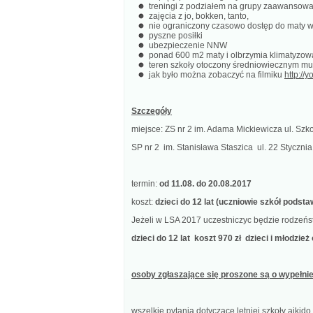
treningi z podziałem na grupy zaawansowa
zajęcia z jo, bokken, tanto,
nie ograniczony czasowo dostęp do maty 
pyszne posiłki
ubezpieczenie NNW
ponad 600 m2 maty i olbrzymia klimatyzow
teren szkoły otoczony średniowiecznym mu
jak było można zobaczyć na filmiku
http:/
Szczegóły
miejsce: ZS nr 2 im. Adama Mickiewicza ul. Szk
SP nr 2 im. Stanisława Staszica ul. 22 Stycznia
termin:
od 11.08. do 20.08.2017
koszt:
dzieci do 12 lat (uczniowie szkół podsta
Jeżeli w LSA 2017 uczestniczyc będzie rodzeńst
dzieci do 12 lat koszt 970 zł dzieci i młodzież 
osoby zgłaszające się proszone są o wypełnie
wszelkie pytania dotyczące letniej szkoły aikid