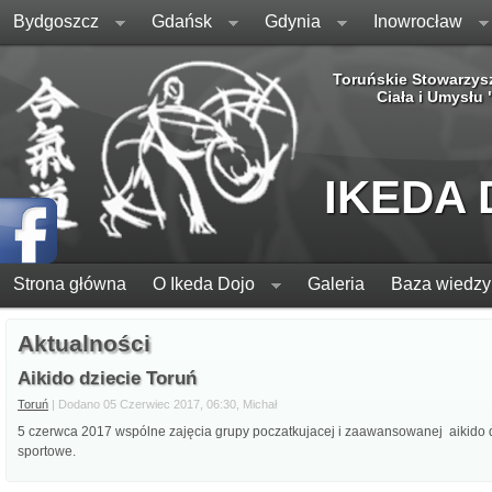
Bydgoszcz
Gdańsk
Gdynia
Inowrocław
Toruńskie Stowarzys
Ciała i Umysłu
IKEDA
Strona główna
O Ikeda Dojo
Galeria
Baza wiedzy
Aktualności
Aikido dziecie Toruń
Toruń
| Dodano 05 Czerwiec 2017, 06:30, Michał
5 czerwca 2017 wspólne zajęcia grupy poczatkujacej i zaawansowanej aikido d
sportowe.