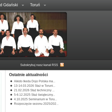
rd Gdański
Toruń
Subskrybuj nasz kanał RSS
Ostatnie aktualności
Aikido Ikeda Dojo Polska ma...
13-14.03.2026 Staż w Toruni...
21.02.2026 Staż techniczny ...
5-6.12.2025 Staż świąteczny...
4.10.2025 Seminarium w Toru...
Rozpoczęcie sezonu 2025/202...