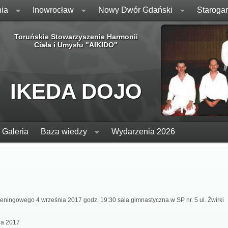
ia
Inowrocław
Nowy Dwór Gdański
Staroga
Toruńskie Stowarzyszenie Harmonii
Ciała i Umysłu "AIKIDO"
IKEDA DOJO
Galeria
Baza wiedzy
Wydarzenia 2026
eningowego 4 września 2017 godz. 19:30 sala gimnastyczna w SP nr. 5 ul. Żwirki
ia 2017