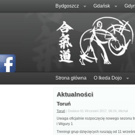
Bydgoszcz
Gdańsk
Gdyn
Strona główna
O Ikeda Dojo
Aktualności
Toruń
Toruń
| Dodano 01 Wrzesień 2017, 06:24, Michał
Uwaga oficjalnie rozpoczęcię nowego sezonu tr
i Wigury 1
Treningi grup dzięcięcych ruszają od 11 wrześn