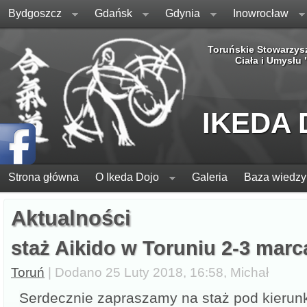
Bydgoszcz
Gdańsk
Gdynia
Inowrocław
Toruńskie Stowarzys
Ciała i Umysłu
IKEDA
Strona główna
O Ikeda Dojo
Galeria
Baza wiedzy
Aktualności
staż Aikido w Toruniu 2-3 marc
Toruń
| Dodano 25 Luty 2018, 16:58, Michał
Serdecznie zapraszamy na staż pod kierun