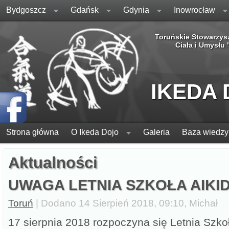
Bydgoszcz
Gdańsk
Gdynia
Inowrocław
Toruńskie Stowarzys
Ciała i Umysłu
IKEDA
Strona główna
O Ikeda Dojo
Galeria
Baza wiedzy
Aktualności
UWAGA LETNIA SZKOŁA AIKI
Toruń
| Dodano 14 Sierpień 2018, 09:10, Michał
17 sierpnia 2018 rozpoczyna się Letnia Szko