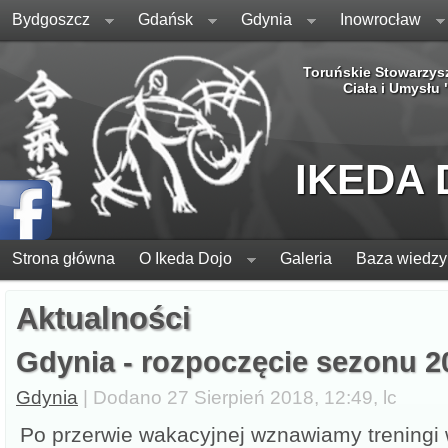
Bydgoszcz
Gdańsk
Gdynia
Inowrocław
Toruńskie Stowarzys
Ciała i Umysłu
IKEDA
Strona główna
O Ikeda Dojo
Galeria
Baza wiedzy
Aktualności
Gdynia - rozpoczęcie sezonu 2
Gdynia
| Dodano 27 Sierpień 2018, 12:49, lc
Po przerwie wakacyjnej wznawiamy treningi 