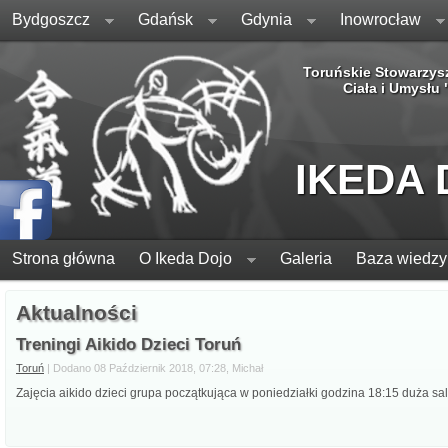
Bydgoszcz
Gdańsk
Gdynia
Inowrocław
Toruńskie Stowarzys
Ciała i Umysłu
IKEDA
Strona główna
O Ikeda Dojo
Galeria
Baza wiedzy
Aktualności
Treningi Aikido Dzieci Toruń
Toruń
| Dodano 08 Październik 2018, 07:28, Michał
Zajęcia aikido dzieci grupa początkująca w poniedziałki godzina 18:15 duża sal