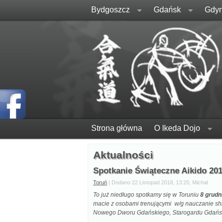
Bydgoszcz
Gdańsk
Gdyn
Strona główna
O Ikeda Dojo
Aktualności
Spotkanie Świąteczne Aikido 20
Toruń
| Dodano 22 Listopad 2018, 13:20, Michał
To już niedługo spotkamy się w Toruniu
8 grudn
macie z osobami trenującymi w/g nauczanie shi
Nowego Dworu Gdańskiego, Starogardu Gdański