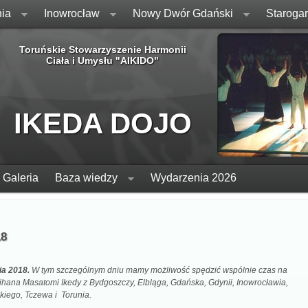
ia
Inowrocław
Nowy Dwór Gdański
Staroga
Toruńskie Stowarzyszenie Harmonii
Ciała i Umysłu "AIKIDO"
IKEDA DOJO
Galeria
Baza wiedzy
Wydarzenia 2026
18
ia 2018.
W tym szczególnym dniu mamy możliwość spędzić wspólnie czas na
hana Masatomi Ikedy z Bydgoszczy, Elbląga, Gdańska, Gdynii, Inowrocławia,
ego, Tczewa i Torunia.