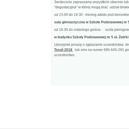
Serdecznie zapraszamy wszystkich obecnie lub k
"degustacyjna" w której mogą brać udział bliski
od 15:00 do 16:30
- trening aikido pod kierunk
sala gimnastyczna w Szkole Podstawowej nr 5 u
od 16:30 do ostaniego gościa - uczta pierogowa
w budynku Szkoły Podstawowej nr 5 ul. Żwirki 
Uprzejmie proszę o zgłaszanie uczestnictwa 
Toruń 2018
lub sms na numer 695-645-291 gru
uczestnictwo.