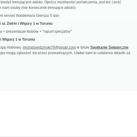
iedyś trenujących aikido. Oprócz możliwości poćwiczenia, jest też cześć
e nam osoby (nie koniecznie trenujące aikido).
iem sensei Waldemara Giersza 5 dan
l. Żwirki i Wigury 1 w Toruniu
 + prezentacje klubów + "raport specjalny"
i Wigury 1 w Toruniu
drogą mailową
michalswidzinski78@gmail.com
w tytule
Spotkanie Świąteczne
py mogą zgłaszać się przez prowadzących. Ułatwi nam to ustalenia składki za