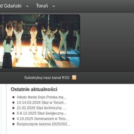
rd Gdański
Toruń
Subskrybuj nasz kanał RSS
Ostatnie aktualności
Aikido Ikeda Dojo Polska ma...
13-14.03.2026 Staż w Toruni...
21.02.2026 Staż techniczny ...
5-6.12.2025 Staż świąteczny...
4.10.2025 Seminarium w Toru...
Rozpoczęcie sezonu 2025/202...