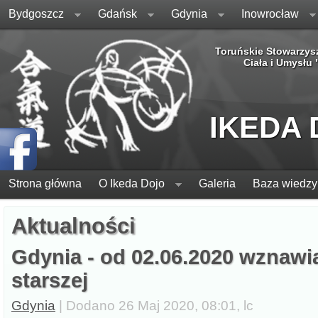
Bydgoszcz
Gdańsk
Gdynia
Inowrocław
Toruńskie Stowarzys
Ciała i Umysłu
IKEDA
Strona główna
O Ikeda Dojo
Galeria
Baza wiedzy
Aktualności
Gdynia - od 02.06.2020 wznawi
starszej
Gdynia
| Dodano 26 Maj 2020, 08:01, lc