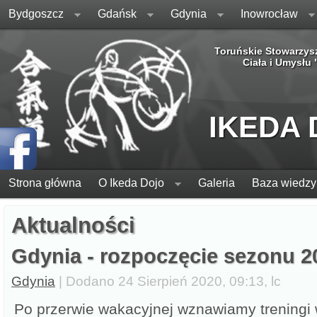
Bydgoszcz
Gdańsk
Gdynia
Inowrocław
Toruńskie Stowarzys
Ciała i Umysłu
IKEDA
Strona główna
O Ikeda Dojo
Galeria
Baza wiedzy
Aktualności
Gdynia - rozpoczęcie sezonu 2
Gdynia
| Dodano 24 Sierpień 2020, 09:13, lc
Po przerwie wakacyjnej wznawiamy treningi 