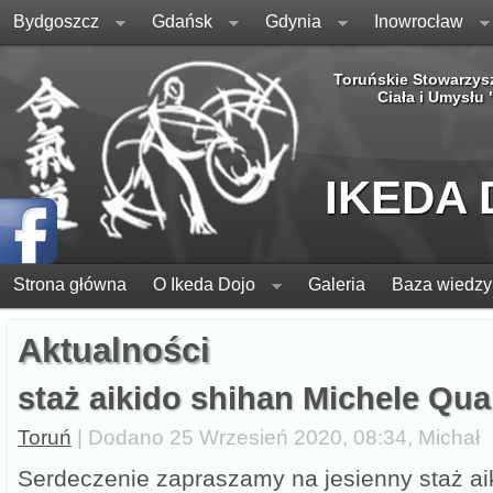
Bydgoszcz
Gdańsk
Gdynia
Inowrocław
Toruńskie Stowarzys
Ciała i Umysłu
IKEDA
Strona główna
O Ikeda Dojo
Galeria
Baza wiedzy
Aktualności
staż aikido shihan Michele Qua
Toruń
| Dodano 25 Wrzesień 2020, 08:34, Michał
Serdeczenie zapraszamy na jesienny staż ai