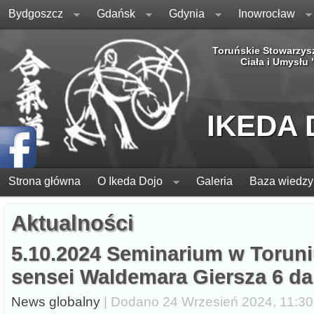
Bydgoszcz
Gdańsk
Gdynia
Inowrocław
Toruńskie Stowarzys
Ciała i Umysłu
IKEDA
Strona główna
O Ikeda Dojo
Galeria
Baza wiedzy
Aktualności
5.10.2024 Seminarium w Torun
sensei Waldemara Giersza 6 d
News globalny
| Dodano 24 Wrzesień 2024, 11:30,