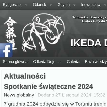
Bydgoszcz
Gdańsk
Gdynia
Inowrocław
Toruńskie Stowarzys
Ciała i Umysłu
IKEDA
Strona główna
O Ikeda Dojo
Galeria
Baza wiedzy
Aktualności
Spotkanie świąteczne 2024
News globalny
| Dodano 27 Listopad 2024, 15:32, 
7 grudnia 2024 odbędzie się w Toruniu trenin