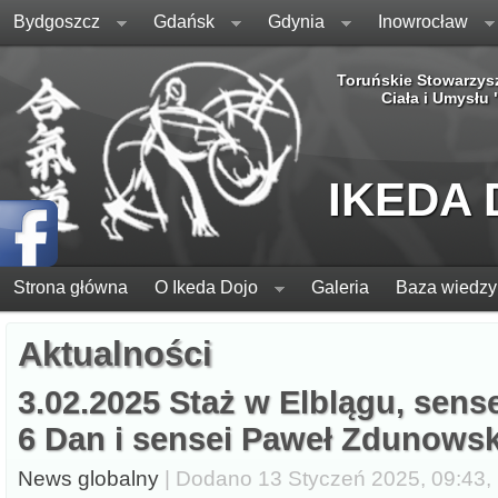
Bydgoszcz
Gdańsk
Gdynia
Inowrocław
Toruńskie Stowarzys
Ciała i Umysłu
IKEDA
Strona główna
O Ikeda Dojo
Galeria
Baza wiedzy
Aktualności
3.02.2025 Staż w Elblągu, sens
6 Dan i sensei Paweł Zdunowsk
News globalny
| Dodano 13 Styczeń 2025, 09:43, 