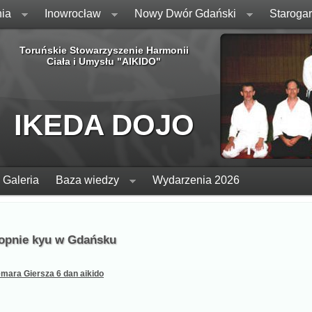
ia
Inowrocław
Nowy Dwór Gdański
Staroga
Toruńskie Stowarzyszenie Harmonii
Ciała i Umysłu "AIKIDO"
IKEDA DOJO
Galeria
Baza wiedzy
Wydarzenia 2026
topnie kyu w Gdańsku
mara Giersza 6 dan aikido