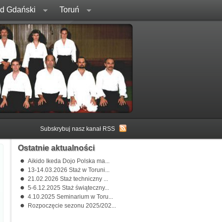
rd Gdański
Toruń
Subskrybuj nasz kanał RSS
Ostatnie aktualności
Aikido Ikeda Dojo Polska ma...
13-14.03.2026 Staż w Toruni...
21.02.2026 Staż techniczny ...
5-6.12.2025 Staż świąteczny...
4.10.2025 Seminarium w Toru...
Rozpoczęcie sezonu 2025/202...