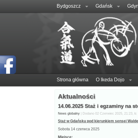
Bydgoszcz
Gdańsk
Gdyn
Strona główna
O Ikeda Dojo
Aktualności
14.06.2025 Staż i egzaminy na s
News globalny
| Dodano 02 Czerwiec 2025, 21:23, lc
Staż w Gdańsku pod kierunkiem sensei Walde
Sobota 14 czerwca 2025
Miejsce: