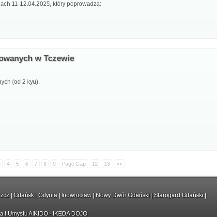
iach 11-12.04.2025, który poprowadzą:
nsowanych w Tczewie
ych (od 2 kyu).
3
4
5
6
7
8
9
Page Gap
12
13
>>
zcz
|
Gdańsk
|
Gdynia
|
Inowrocław
|
Nowy Dwór Gdański
|
Starogard Gdański
|
ła i Umysłu AIKIDO - IKEDA DOJO