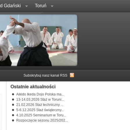
rd Gdański
Toruń
Subskrybuj nasz kanał RSS
Ostatnie aktualności
Aikido Ikeda Dojo Polska ma...
13-14.03.2026 Staż w Toruni...
21.02.2026 Staż techniczny ...
5-6.12.2025 Staż świąteczny...
4.10.2025 Seminarium w Toru...
Rozpoczęcie sezonu 2025/202...