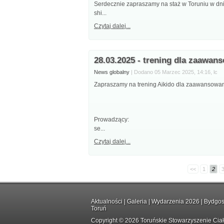
Serdecznie zapraszamy na staż w Toruniu w dn
shi...
Czytaj dalej...
28.03.2025 - trening dla zaawa
News globalny
| Dodano 05 Marzec 2025, 14:16, lc
Zapraszamy na trening Aikido dla zaawansowan
Prowadzący:
se...
Czytaj dalej...
<<
1
2
Aktualności
|
Galeria
|
Wydarzenia 2026
|
Bydgos
Toruń
Copyright © 2026 Toruńskie Stowarzyszenie Cia