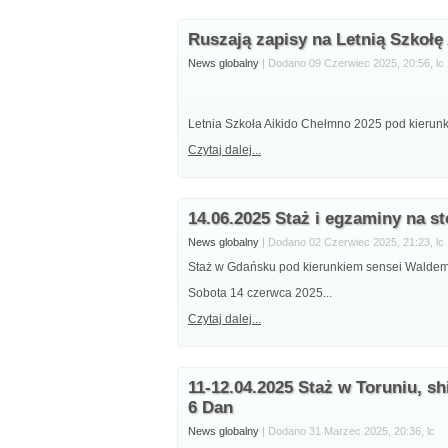
Ruszają zapisy na Letnią Szkołę
News globalny
| Dodano 09 Czerwiec 2025, 20:56, lc
Letnia Szkoła Aikido Chełmno 2025 pod kierunk
Czytaj dalej...
14.06.2025 Staż i egzaminy na s
News globalny
| Dodano 02 Czerwiec 2025, 21:23, lc
Staż w Gdańsku pod kierunkiem sensei Waldema
Sobota 14 czerwca 2025...
Czytaj dalej...
11-12.04.2025 Staż w Toruniu, s
6 Dan
News globalny
| Dodano 31 Marzec 2025, 20:36, lc