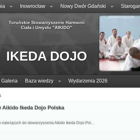
ia
Inowrocław
Nowy Dwór Gdański
Staroga
Toruńskie Stowarzyszenie Harmonii
Ciała i Umysłu "AIKIDO"
IKEDA DOJO
Galeria
Baza wiedzy
Wydarzenia 2026
a
 Aikido Ikeda Dojo Polska
ależących do stowarzyszenia Aikido Ikeda Dojo Pol...