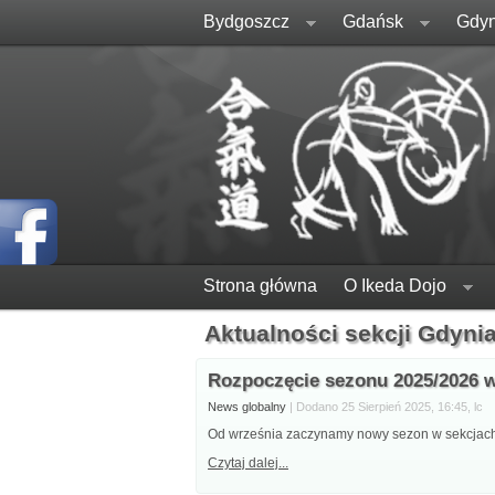
Bydgoszcz
Gdańsk
Gdyn
Strona główna
O Ikeda Dojo
Aktualności sekcji Gdyni
Rozpoczęcie sezonu 2025/2026 w
News globalny
| Dodano 25 Sierpień 2025, 16:45, lc
Od września zaczynamy nowy sezon w sekcjach n
Czytaj dalej...